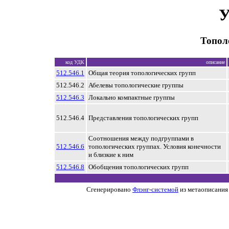
У
Топол
код УДК
описание
512.546.1
Общая теория топологических групп
512.546.2
Абелевы топологические группы
512.546.3
Локально компактные группы
512.546.4
Представления топологических групп
Соотношения между подгруппами в
512.546.6
топологических группах. Условия конечности
и близкие к ним
512.546.8
Обобщения топологических групп
Сгенерировано
Флэнг-системой
из метаописания