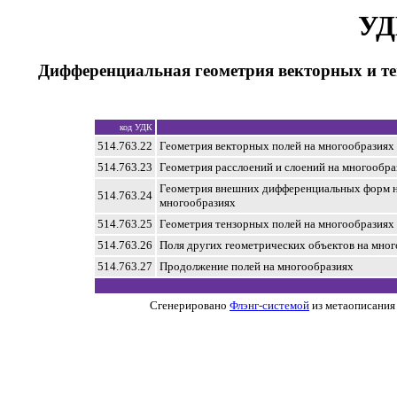
УД
Дифференциальная геометрия векторных и те
код УДК
514.763.22
Геометрия векторных полей на многообразиях
514.763.23
Геометрия расслоений и слоений на многообра
Геометрия внешних дифференциальных форм 
514.763.24
многообразиях
514.763.25
Геометрия тензорных полей на многообразиях
514.763.26
Поля других геометрических объектов на мно
514.763.27
Продолжение полей на многообразиях
Сгенерировано
Флэнг-системой
из метаописания