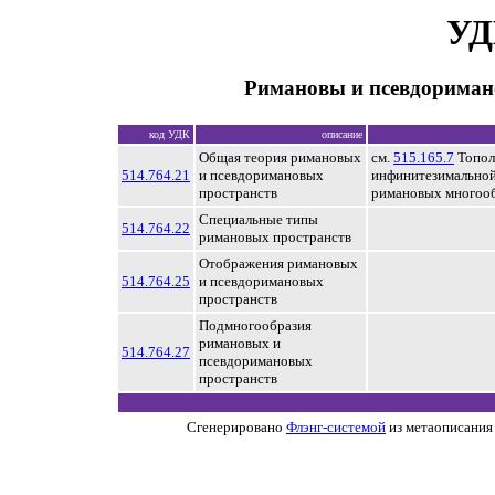
УД
Римановы и псевдориман
код УДК
описание
Общая теория римановых
см.
515.165.7
Топол
514.764.21
и псевдоримановых
инфинитезимальной
пространств
римановых многоо
Специальные типы
514.764.22
римановых пространств
Отображения римановых
514.764.25
и псевдоримановых
пространств
Подмногообразия
римановых и
514.764.27
псевдоримановых
пространств
Сгенерировано
Флэнг-системой
из метаописания