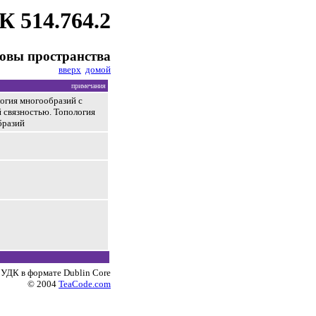
К 514.764.2
овы пространства
вверх
домой
примечания
огия многообразий с
 связностью. Топология
бразий
 УДК в формате Dublin Core
© 2004
TeaCode.com