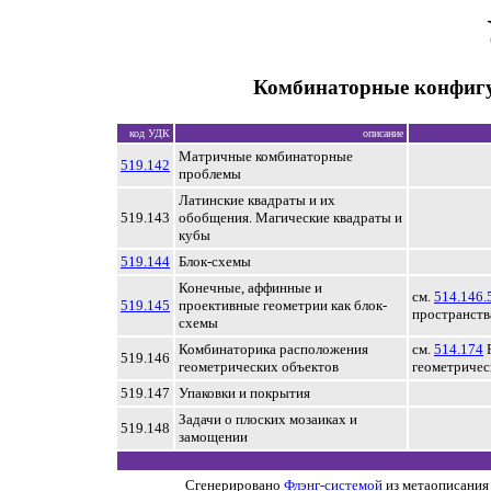
Комбинаторные конфиг
код УДК
описание
Матричные комбинаторные
519.142
проблемы
Латинские квадраты и их
519.143
обобщения. Магические квадраты и
кубы
519.144
Блок-схемы
Конечные, аффинные и
см.
514.146.
519.145
проективные геометрии как блок-
пространств
схемы
Комбинаторика расположения
см.
514.174
Р
519.146
геометрических объектов
геометричес
519.147
Упаковки и покрытия
Задачи о плоских мозаиках и
519.148
замощении
Сгенерировано
Флэнг-системой
из метаописания