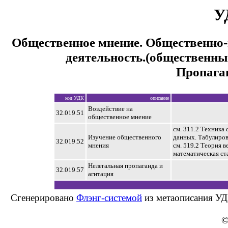
У
Общественное мнение. Общественно
деятельность.(общественны
Пропага
код УДК
описание
Воздействие на
32.019.51
общественное мнение
см. 311.2 Техника 
Изучение общественного
данных. Табулиро
32.019.52
мнения
см. 519.2 Теория в
математическая ст
Нелегальная пропаганда и
32.019.57
агитация
Сгенерировано
Флэнг-системой
из метаописания УД
©