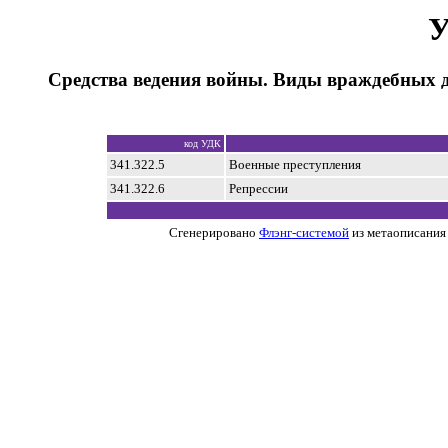
У
Средства ведения войны. Виды враждебных 
код УДК
341.322.5
Военные преступления
341.322.6
Репрессии
Сгенерировано
Флэнг-системой
из метаописания