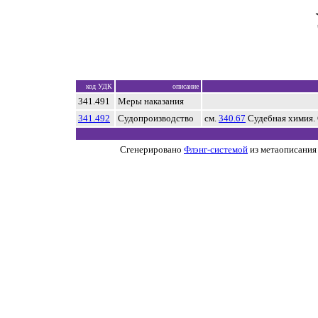
код УДК
описание
341.491
Меры наказания
341.492
Судопроизводство
см.
340.67
Судебная химия. 
Сгенерировано
Флэнг-системой
из метаописания