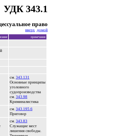
УДК 343.1
цессуальное право
вверх
домой
исание
примечания
ой
см.
343.131
Основные принципы
уголовного
судопроизводства
см.
343.98
Криминалистика
см.
343.195.6
Приговор
см.
343.83
е
Служащие мест
лишения свободы.
Тюремные