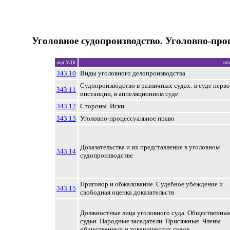
Уголовное судопроизводство. Уголовно-про
код УДК
оп
343.10
Виды уголовного делопроизводства
Судопроизводство в различных судах: в суде перв
343.11
инстанции, в аппеляционном суде
343.12
Стороны. Иски
343.13
Уголовно-процессуальное право
Доказательства и их представление в уголовном
343.14
судопроизводстве
Приговор и обжалование. Судебное убеждение и
343.15
свободная оценка доказательств
Должностные лица уголовного суда. Общественны
судьи. Народные заседатели. Присяжные. Члены
общественных и товарищеских судов.