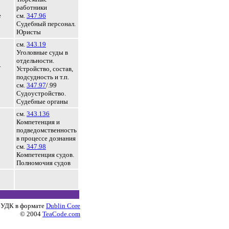
работники
е
см.
347.96
Судебный персонал.
Юристы
см.
343.19
Уголовные суды в
отдельности.
.
Устройство, состав,
подсудность и т.п.
см.
347.97
/.99
Судоустройство.
Судебные органы
см.
343.136
Компетенция и
подведомственность
в процессе дознания
см.
347.98
Компетенция судов.
Полномочия судов
 УДК в формате
Dublin Core
© 2004
TeaCode.com