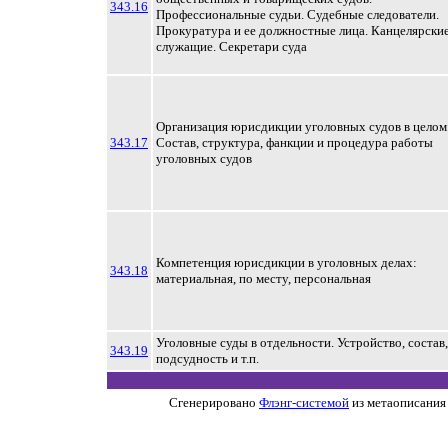
343.16
Профессиональные судьи. Судебные следователи.
Прокуратура и ее должностные лица. Канцелярски
служащие. Секретари суда
Организация юрисдикции уголовных судов в целом
343.17
Состав, структура, фанкции и процедура работы
уголовных судов
Компетенция юрисдикции в уголовных делах:
343.18
материальная, по месту, персональная
Уголовные суды в отдельности. Устройство, состав,
343.19
подсудность и т.п.
Сгенерировано
Флэнг-системой
из метаописания