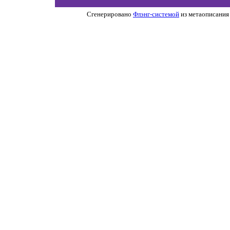
Сгенерировано
Флэнг-системой
из метаописания