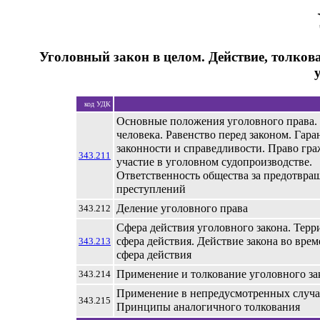
Уголовный закон в целом. Действие, толков
код УДК
Основные положения уголовного права.
человека. Равенство перед законом. Гара
законности и справедливости. Право гра
343.211
участие в уголовном судопроизводстве.
Ответственность общества за предотвра
преступлений
Деление уголовного права
343.212
Сфера действия уголовного закона. Терр
сфера действия. Действие закона во вре
343.213
сфера действия
Применение и толкование уголовного за
343.214
Применение в непредусмотренных случа
343.215
Принципы аналогичного толкования