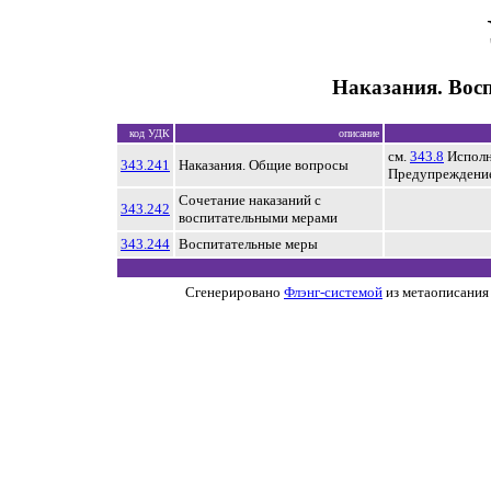
Наказания. Вос
код УДК
описание
см.
343.8
Исполн
343.241
Наказания. Общие вопросы
Предупреждение
Сочетание наказаний с
343.242
воспитательными мерами
343.244
Воспитательные меры
Сгенерировано
Флэнг-системой
из метаописания