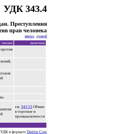
УДК 343.4
ан. Преступления
тив прав человека
вверх
домой
описание
примечания
 против
лений,
рговля
ый
ны
см.
343.53
Обман
занятия
в торговле и
ой
промышленности
 УДК в формате
Dublin Core