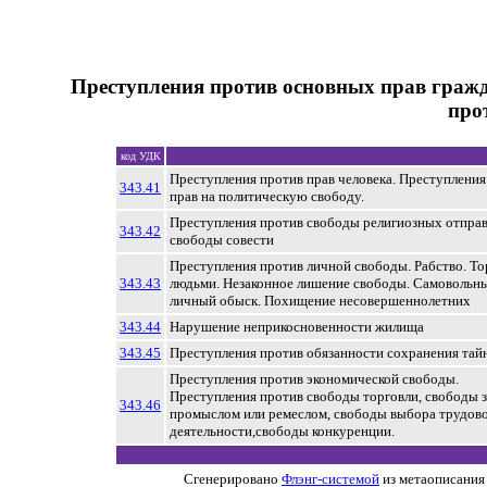
Преступления против основных прав гражд
про
код УДК
Преступления против прав человека. Преступления
343.41
прав на политическую свободу.
Преступления против свободы религиозных отправ
343.42
свободы совести
Преступления против личной свободы. Рабство. То
343.43
людьми. Незаконное лишение свободы. Самовольн
личный обыск. Похищение несовершеннолетних
343.44
Нарушение неприкосновенности жилища
343.45
Преступления против обязанности сохранения тай
Преступления против экономической свободы.
Преступления против свободы торговли, свободы 
343.46
промыслом или ремеслом, свободы выбора трудов
деятельности,свободы конкуренции.
Сгенерировано
Флэнг-системой
из метаописания