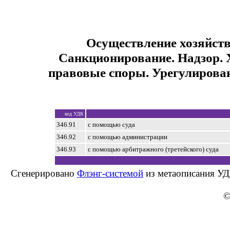
Осуществление хозяйств
Санкционирование. Надзор. 
правовые споры. Урегулирова
код УДК
346.91
с помощью суда
346.92
с помощью администрации
346.93
с помощью арбитражного (третейского) суда
Сгенерировано
Флэнг-системой
из метаописания УД
©