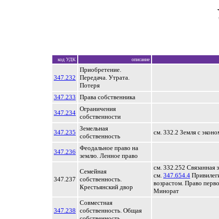
код УДК
описание
Приобретение.
347.232
Передача. Утрата.
Потеря
347.233
Права собственника
Ограничения
347.234
собственности
Земельная
347.235
см. 332.2 Земля с экон
собственность
Феодальное право на
347.236
землю. Ленное право
см. 332.252 Связанная 
Семейная
см.
347.654.4
Привилеги
347.237
собственность.
возрастом. Право перв
Крестьянский двор
Минорат
Cовместная
347.238
собственность. Общая
собственность