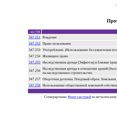
Про
код УДК
347.251
Владение
347.252
Право пользования
347.253
Употребление. (Использование без извлечения пол
347.254
Жилищное право
347.255
Наследственная аренда (Эмфитеза) и близкие пр
Наследственная аренда в отношении зданий (Suoer
347.256
на наследственное строительство
347.257
Оборотная десятина. Плодовый оброк. Земельная
347.258
Использование общественной земельной собстве
Сгенерировано
Флэнг-системой
из метаописания