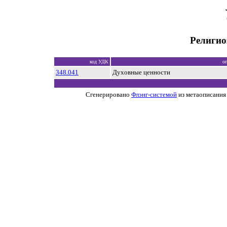
Религио
код УДК
о
348.041
Духовные ценности
Сгенерировано
Флэнг-системой
из метаописания