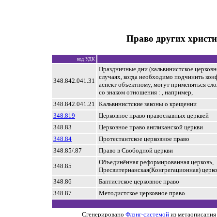
Право других христи
код УДК
Праздничные дни (кальвинистское церковн
случаях, когда необходимо подчинить ко
348.842.041.31
аспект объектному, могут применяться сл
со знаком отношения : , например,
348.842.041.21
Кальвинистские законы о крещении
348.819
Церковное право православных церквей
348.83
Церковное право англиканской церкви
348.84
Протестантское церковное право
348.85/.87
Право в Свободной церкви
Объединённая реформированная церковь,
348.85
Пресвитерианская(Конгрегационная) церк
348.86
Баптистское церковное право
348.87
Методистское церковное право
Сгенерировано
Флэнг-системой
из метаописания