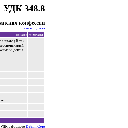
УДК 348.8
анских конфессий
вверх
домой
описание
примечания
ое право) В тех
нфессиональный
ожные индексы
овь
 УДК в формате
Dublin Core