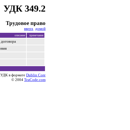
УДК 349.2
Трудовое право
вверх
домой
описание
примечания
 договора
овия
 УДК в формате
Dublin Core
© 2004
TeaCode.com