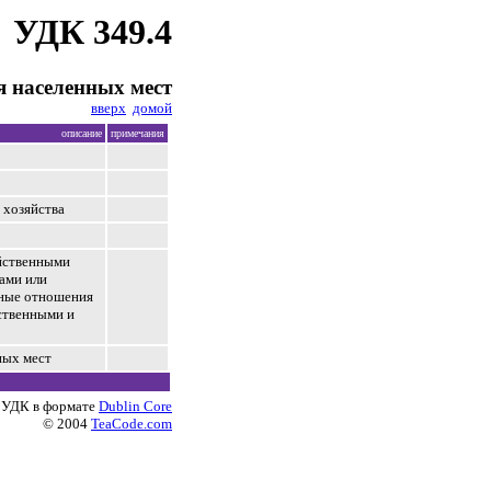
УДК 349.4
я населенных мест
вверх
домой
описание
примечания
 хозяйства
йственными
ами или
рные отношения
ственными и
ных мест
 УДК в формате
Dublin Core
© 2004
TeaCode.com