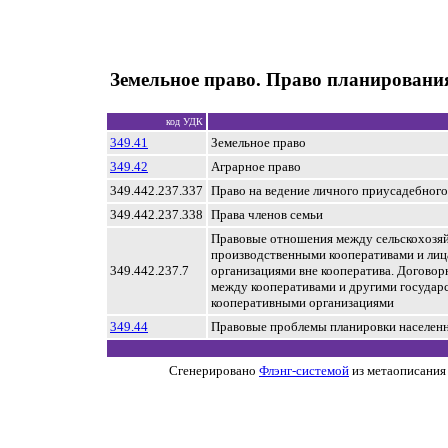
Земельное право. Право планировани
код УДК
349.41
Земельное право
349.42
Аграрное право
349.442.237.337
Право на ведение личного приусадебного
349.442.237.338
Права членов семьи
Правовые отношения между сельскохозя
производственными кооперативами и лиц
349.442.237.7
организациями вне кооператива. Догово
между кооперативами и другими государ
кооперативными организациями
349.44
Правовые проблемы планировки населен
Сгенерировано
Флэнг-системой
из метаописания