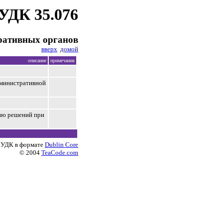
УДК 35.076
ративных органов
вверх
домой
описание
примечания
дминистративной
ию решений при
 УДК в формате
Dublin Core
© 2004
TeaCode.com