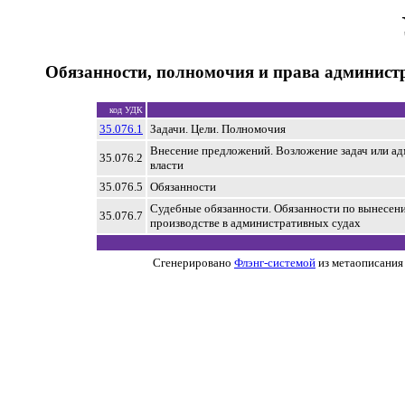
Обязанности, полномочия и права админист
код УДК
35.076.1
Задачи. Цели. Полномочия
Внесение предложений. Возложение задач или а
35.076.2
власти
35.076.5
Обязанности
Судебные обязанности. Обязанности по вынесен
35.076.7
производстве в административных судах
Сгенерировано
Флэнг-системой
из метаописания