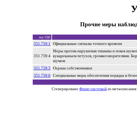
У
Прочие меры наблюд
код УДК
351.759.1
Официальные сигналы точного времени
Меры против нарушения тишины и покоя шумом,
351.759.4
кукареканьем петухов, громкоговорителями. Бо
шумом
351.759.5
Охрана собственников
351.759.6
Специальные меры обеспечения порядка и безо
Сгенерировано
Флэнг-системой
из метаописания