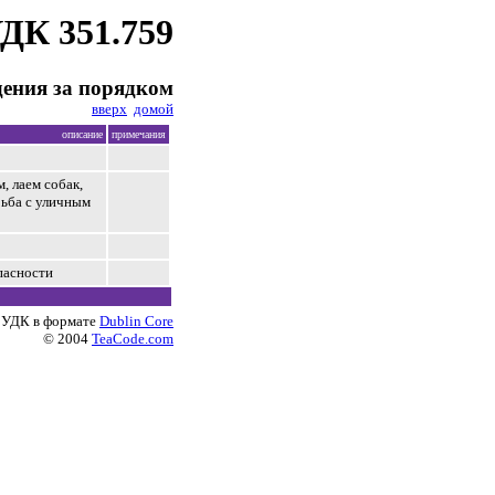
ДК 351.759
ения за порядком
вверх
домой
описание
примечания
 лаем собак,
рьба с уличным
пасности
 УДК в формате
Dublin Core
© 2004
TeaCode.com