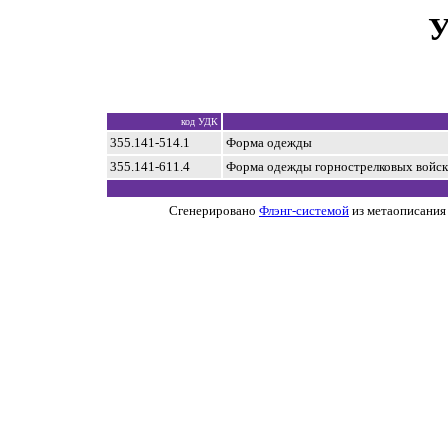
У
код УДК
355.141-514.1
Форма одежды
355.141-611.4
Форма одежды горнострелковых войск
Сгенерировано
Флэнг-системой
из метаописания