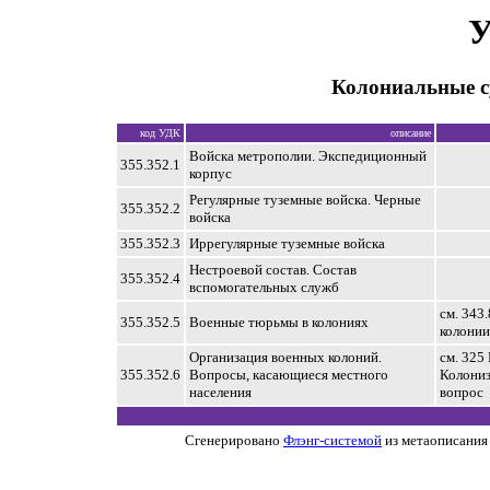
У
Колониальные с
код УДК
описание
Войска метрополии. Экспедиционный
355.352.1
корпус
Регулярные туземные войска. Черные
355.352.2
войска
355.352.3
Иррегулярные туземные войска
Нестроевой состав. Состав
355.352.4
вспомогательных служб
см. 343
355.352.5
Военные тюрьмы в колониях
колонии
Организация военных колоний.
см. 325
355.352.6
Вопросы, касающиеся местного
Колониз
населения
вопрос
Сгенерировано
Флэнг-системой
из метаописания