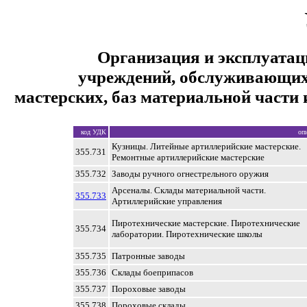
Организация и эксплуата
учреждений, обслуживающих
мастерских, баз материальной части 
код УДК
оп
Кузницы. Литейные артиллерийские мастерские.
355.731
Ремонтные артиллерийские мастерские
355.732
Заводы ручного огнестрельного оружия
Арсеналы. Склады материальной части.
355.733
Артиллерийские управления
Пиротехнические мастерские. Пиротехнические
355.734
лаборатории. Пиротехнические школы
355.735
Патронные заводы
355.736
Склады боеприпасов
355.737
Пороховые заводы
355.738
Пороховые склады