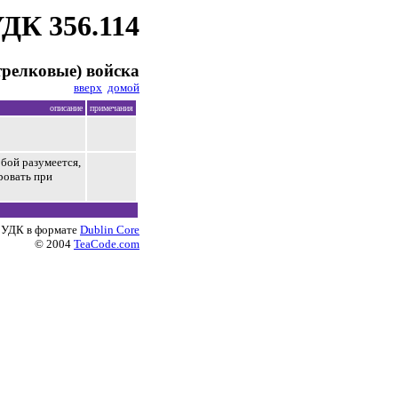
ДК 356.114
трелковые) войска
вверх
домой
описание
примечания
бой разумеется,
ровать при
 УДК в формате
Dublin Core
© 2004
TeaCode.com