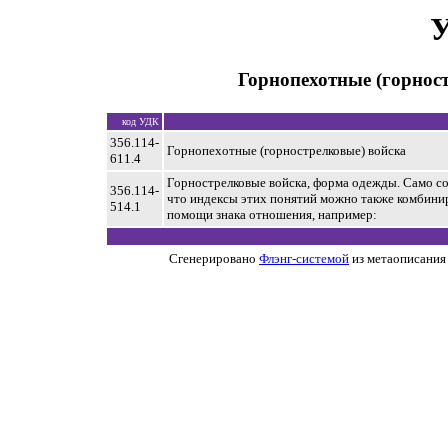
У
Горнопехотные (горнос
код УДК
356.114-
Горнопехотные (горнострелковые) войска
611.4
Горнострелковые войска, форма одежды. Само со
356.114-
что индексы этих понятий можно также комбини
514.1
помощи знака отношения, например:
Сгенерировано
Флэнг-системой
из метаописания