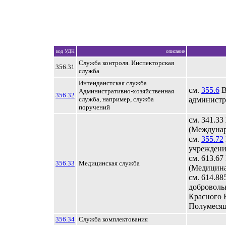
код УДК
описание
Служба контроля. Инспекторская
356.31
служба
Интенданстская служба.
см.
355.6
В
Административно-хозяйственная
356.32
служба, например, служба
администр
поручений
см. 341.3
(Междунар
см.
355.72
учреждени
см. 613.67
356.33
Медицинская служба
(Медицина
см. 614.88
доброволь
Красного 
Полумеся
356.34
Служба комплектования