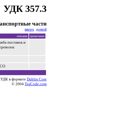
УДК 357.3
анспортные части
вверх
домой
описание
примечания
жба поставок и
еревозок
ОСО
 УДК в формате
Dublin Core
© 2004
TeaCode.com