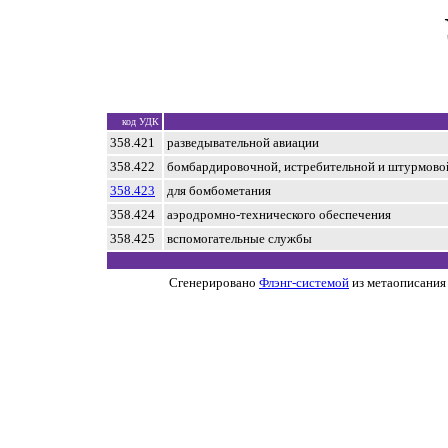
код УДК
358.421
разведывательной авиации
358.422
бомбардировочной, истребительной и штурмово
358.423
для бомбометания
358.424
аэродромно-технического обеспечения
358.425
вспомогательные службы
Сгенерировано
Флэнг-системой
из метаописания