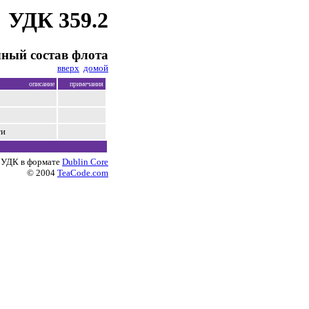
УДК 359.2
ный состав флота
вверх
домой
описание
примечания
ти
 УДК в формате
Dublin Core
© 2004
TeaCode.com