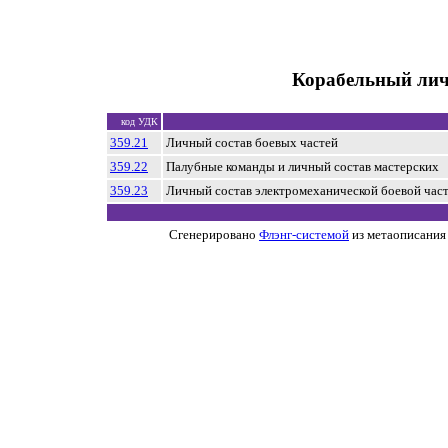
Корабельный лич
код УДК
359.21
Личный состав боевых частей
359.22
Палубные команды и личный состав мастерских
359.23
Личный состав электромеханической боевой час
Сгенерировано
Флэнг-системой
из метаописания