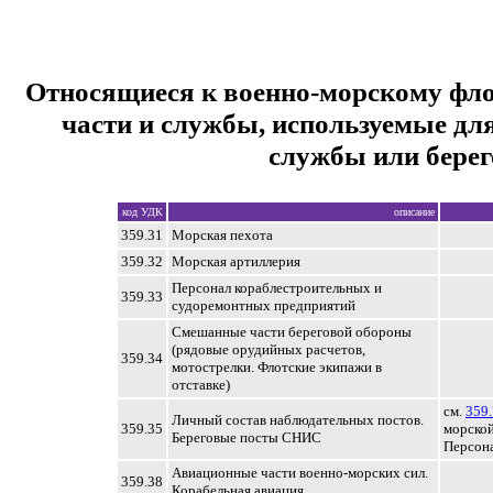
Относящиеся к военно-морскому фл
части и службы, используемые дл
службы или бере
код УДК
описание
359.31
Морская пехота
359.32
Морская артиллерия
Персонал кораблестроительных и
359.33
судоремонтных предприятий
Смешанные части береговой обороны
(рядовые орудийных расчетов,
359.34
мотострелки. Флотские экипажи в
отставке)
см.
359.
Личный состав наблюдательных постов.
359.35
морско
Береговые посты СНИС
Персон
Авиационные части военно-морских сил.
359.38
Корабельная авиация