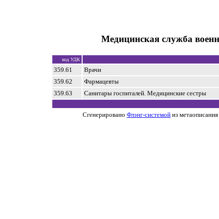
Медицинская служба военн
код УДК
359.61
Врачи
359.62
Фармацевты
359.63
Санитары госпиталей. Медицинские сестры
Сгенерировано
Флэнг-системой
из метаописания