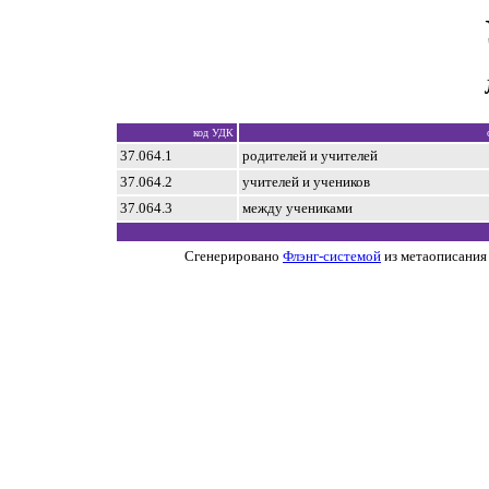
код УДК
37.064.1
родителей и учителей
37.064.2
учителей и учеников
37.064.3
между учениками
Сгенерировано
Флэнг-системой
из метаописания