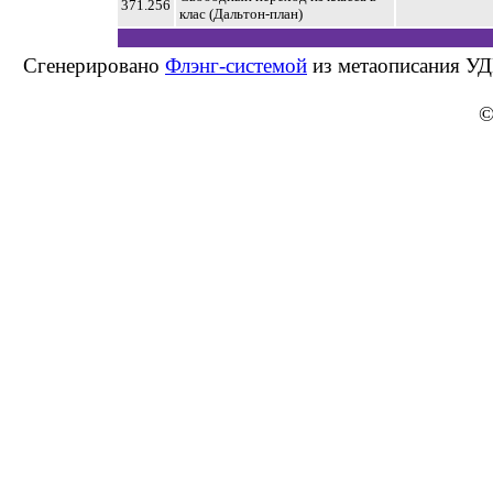
371.256
клас (Дальтон-план)
Сгенерировано
Флэнг-системой
из метаописания УД
©