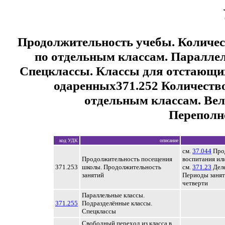
Продолжительность учебы. Количе
по отдельным классам. Паралле
Спецклассы. Классы для отстающи
одаренных371.252 Количеств
отдельным классам. Вел
Переполн
код УДК
описание
см.
37.044
Про
Продолжительность посещения
воспитания ил
371.253
школы. Продолжительность
см.
371.23
Деле
занятий
Периоды занят
четверти
Параллельные классы.
371.255
Подразделённые классы.
Спецклассы
Свободный переход из класса в