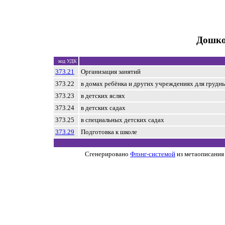
Дошко
код УДК
373.21
Организация занятий
373.22
в домах ребёнка и других учреждениях для грудн
373.23
в детских яслях
373.24
в детских садах
373.25
в специальных детских садах
373.29
Подготовка к школе
Сгенерировано
Флэнг-системой
из метаописания