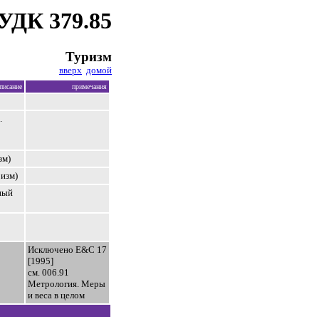
УДК 379.85
Туризм
вверх
домой
писание
примечания
.
зм)
изм)
ный
Исключено E&C 17
[1995]
см. 006.91
Метрология. Меры
и веса в целом