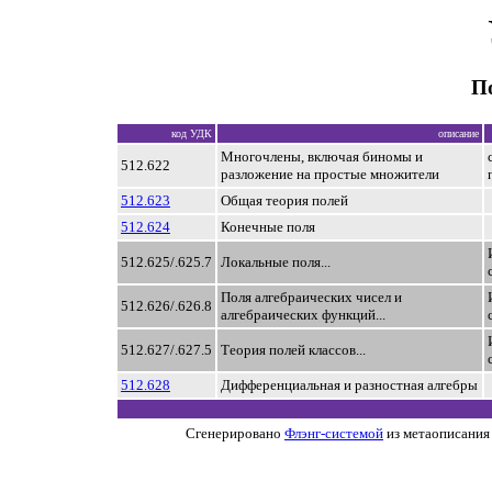
П
код УДК
описание
Многочлены, включая биномы и
512.622
разложение на простые множители
512.623
Общая теория полей
512.624
Конечные поля
512.625/.625.7
Локальные поля...
Поля алгебраических чисел и
512.626/.626.8
алгебраических функций...
512.627/.627.5
Теория полей классов...
512.628
Дифференциальная и разностная алгебры
Сгенерировано
Флэнг-системой
из метаописания