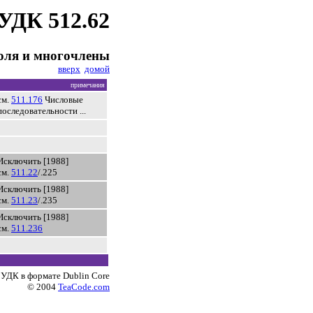
УДК 512.62
оля и многочлены
вверх
домой
примечания
см.
511.176
Числовые
последовательности ...
Исключить [1988]
см.
511.22
/.225
Исключить [1988]
см.
511.23
/.235
Исключить [1988]
см.
511.236
 УДК в формате Dublin Core
© 2004
TeaCode.com