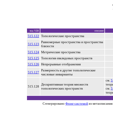
код УДК
описание
515.122
Топологические пространства
Равномерные пространства и пространства
515.123
близости
515.124
Метрические пространства
515.125
Топология евклидовых пространств
515.126
Непрерывные отображения
Размерность и другие топологические
515.127
числовые инварианты
см.
5
Дескриптивная теория множеств
теор
515.128
топологических пространств
см.
5
теор
Сгенерировано
Флэнг-системой
из метаописания