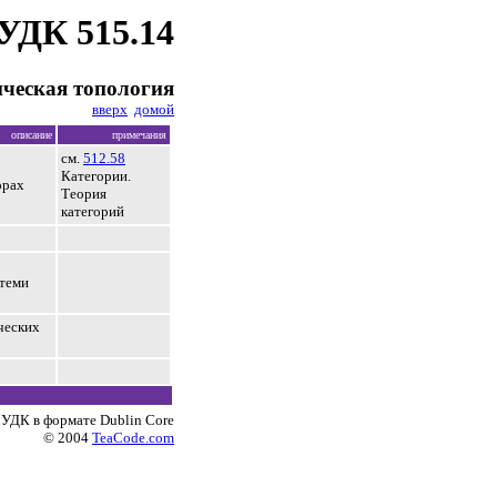
УДК 515.14
ческая топология
вверх
домой
описание
примечания
см.
512.58
Категории.
орах
Теория
категорий
 теми
ческих
 УДК в формате Dublin Core
© 2004
TeaCode.com