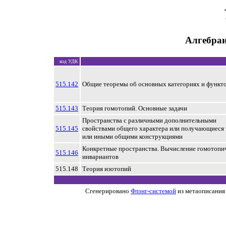
Алгебраи
код УДК
515.142
Общие теоремы об основных категориях и функт
515.143
Теория гомотопий. Основные задачи
Пространства с различными дополнительными
515.145
свойствами общего характера или получающиеся
или иными общими конструкциями
Конкретные пространства. Вычисление гомотопи
515.146
инвариантов
515.148
Теория изотопий
Сгенерировано
Флэнг-системой
из метаописания