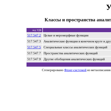
У
Классы и пространства анали
код УДК
517.547.2
Целые и мероморфные функции
517.547.3
Аналитические функции в конечном круге и дру
517.547.5
Специальные классы аналитических функций
517.547.7
Пространства аналитических функций
517.547.9
Другие обобщения аналитических функций
Сгенерировано
Флэнг-системой
из метаописания