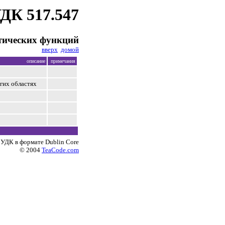
ДК 517.547
тических функций
вверх
домой
описание
примечания
гих областях
 УДК в формате Dublin Core
© 2004
TeaCode.com