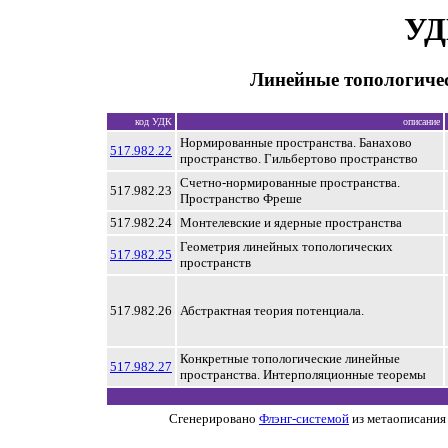
УД
Линейные топологичес
код УДК
описание
Нормированные пространства. Банахово
517.982.22
пространство. Гильбертово пространство
Счетно-нормированные пространства.
517.982.23
Пространство Фреше
517.982.24
Монтелевские и ядерные пространства
Геометрия линейных топологических
517.982.25
пространств
517.982.26
Абстрактная теория потенциала.
Конкретные топологические линейные
517.982.27
пространства. Интерполяционные теоремы
Сгенерировано
Флэнг-системой
из метаописания