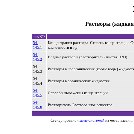
Растворы (жидкая
код УДК
54-
Концентрация раствора. Степень концентрации. С
145.1
кислотности и т.д.
54-
Водные растворы (растворитель - чистая H2O)
145.2
54-
Растворы в неорганических (кроме воды) жидкост
145.3
54-
Растворы в органических жидкостях
145.4
54-
Способы выражения концентрации
145.5
54-
Растворитель. Растворенное вещество
145.8
Сгенерировано
Флэнг-системой
из метаописания