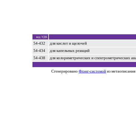
код УДК
54-432
для кислот и щелочей
54-434
для капельных реакций
54-438
для колориметрических и спектрометрических ан
Сгенерировано
Флэнг-системой
из метаописания