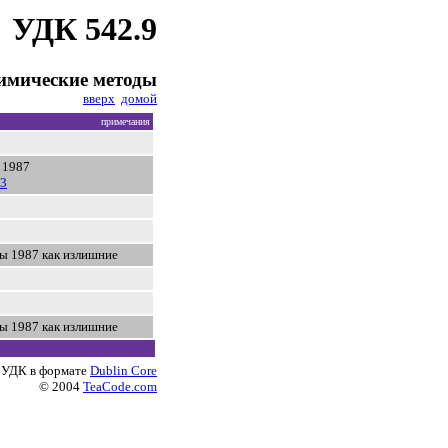
УДК 542.9
имические методы
вверх
домой
примечания
 1987
13
ы 1987 как излишние
ы 1987 как излишние
 УДК в формате
Dublin Core
© 2004
TeaCode.com