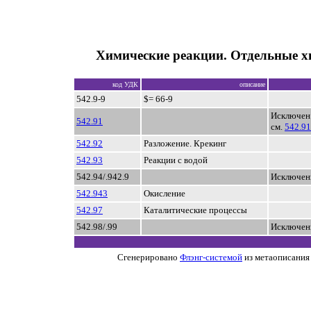
Химические реакции. Отдельные х
код УДК
описание
542.9-9
$= 66-9
Исключен
542.91
см.
542.9
542.92
Разложение. Крекинг
542.93
Реакции с водой
542.94/.942.9
Исключен
542.943
Окисление
542.97
Каталитические процессы
542.98/.99
Исключен
Сгенерировано
Флэнг-системой
из метаописания