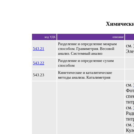
Химически
код УДК
описание
Разделение и определение мокрым
см.
543.21
способом. Гравиметрия. Весовой
Эле
анализ. Системный анализ
Разделение и определение сухим
543.22
способом
Кинетические и каталитические
543.23
методы анализа. Каталиметрия
см.
Фот
спе
тит
см.
Рад
тит
см.
Кул