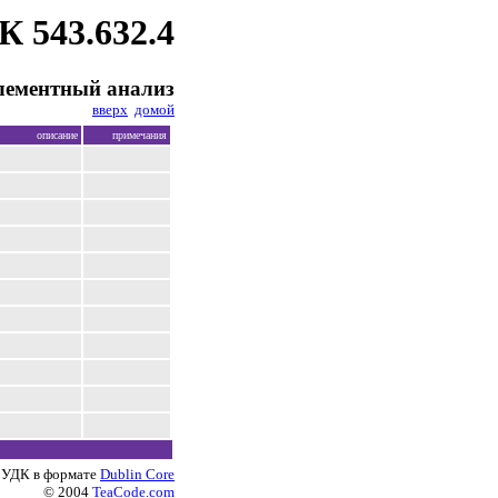
К 543.632.4
лементный анализ
вверх
домой
описание
примечания
 УДК в формате
Dublin Core
© 2004
TeaCode.com