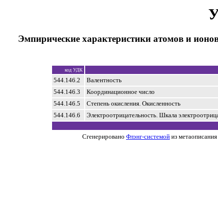
У
Эмпирические характеристики атомов и ионо
код УДК
544.146.2
Валентность
544.146.3
Координационное число
544.146.5
Степень окисления. Окисленность
544.146.6
Электроотрицательность. Шкала электроотриц
Сгенерировано
Флэнг-системой
из метаописания