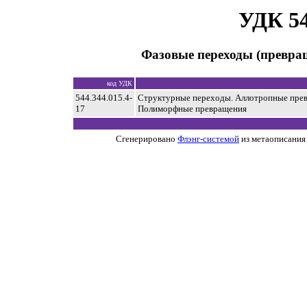
УДК 54
Фазовые переходы (превра
код УДК
544.344.015.4-
Структурные переходы. Аллотропные пре
17
Полиморфные превращения
Сгенерировано
Флэнг-системой
из метаописания