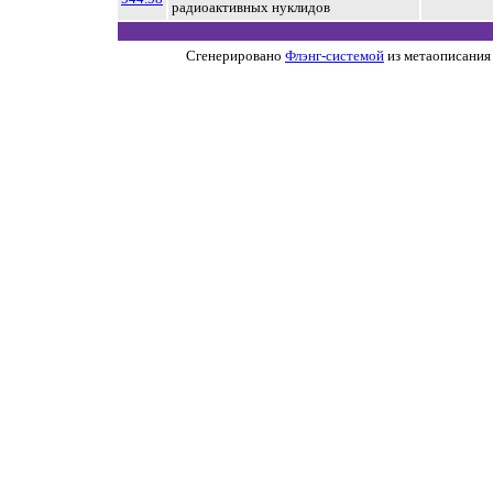
радиоактивных нуклидов
Сгенерировано
Флэнг-системой
из метаописания