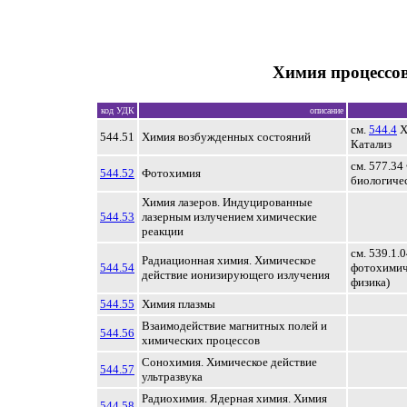
Химия процессов
код УДК
описание
см.
544.4
Х
544.51
Химия возбужденных состояний
Катализ
см. 577.3
544.52
Фотохимия
биологиче
Химия лазеров. Индуцированные
544.53
лазерным излучением химические
реакции
см. 539.1.
Радиационная химия. Химическое
544.54
фотохимич
действие ионизирующего излучения
физика)
544.55
Химия плазмы
Взаимодействие магнитных полей и
544.56
химических процессов
Сонохимия. Химическое действие
544.57
ультразвука
Радиохимия. Ядерная химия. Химия
544.58