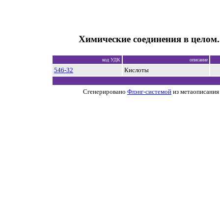
Химические соединения в целом
код УДК
описание
546-32
Кислоты
Сгенерировано
Флэнг-системой
из метаописания