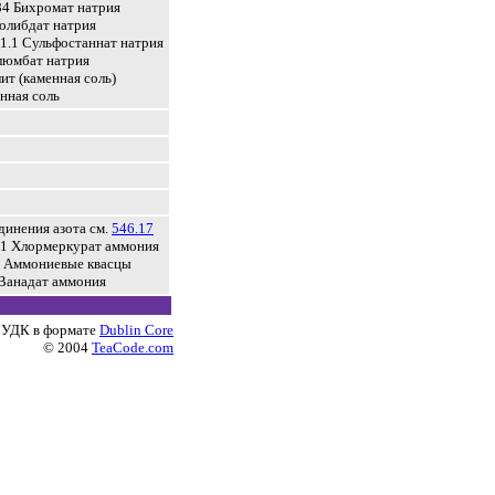
84 Бихромат натрия
олибдат натрия
21.1 Сульфостаннат натрия
люмбат натрия
ит (каменная соль)
нная соль
инения азота см.
546.17
31 Хлормеркурат аммония
6 Аммониевые квасцы
 Ванадат аммония
 УДК в формате
Dublin Core
© 2004
TeaCode.com