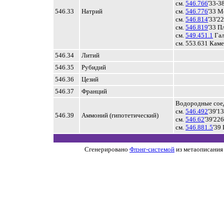
см.
546.766
'33-3
546.33
Натрий
см.
546.776
'33 М
см.
546.814
'33'2
см.
546.819
'33 П
см.
549.451.1
Гал
см. 553.631 Каме
546.34
Литий
546.35
Рубидий
546.36
Цезий
546.37
Франций
Водородные соед
см.
546.492
'39'1
546.39
Аммоний (гипотетический)
см.
546.62
'39'22
см.
546.881.5
'39
Сгенерировано
Флэнг-системой
из метаописания