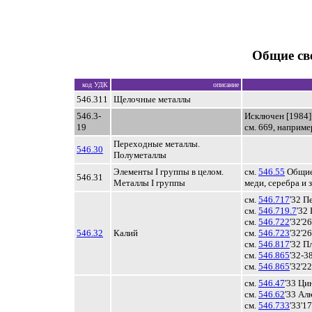
Общие св
код УДК
описание
546.311
Щелочные металлы
546.3-
Исключен [1984]
19
см. 669, например
Переходные металлы.
546.30
Полуметаллы
Элементы I группы в целом.
см.
546.55
Общие 
546.31
Металлы I группы
меди, серебра и 
см.
546.717
'32 П
см.
546.719.7
'32
см.
546.722
'32'2
546.32
Калий
см.
546.723
'32'2
см.
546.817
'32 П
см.
546.865
'32-3
см.
546.865
'32'2
см.
546.47
'33 Ци
см.
546.62
'33 Ал
см.
546.733
'33'1