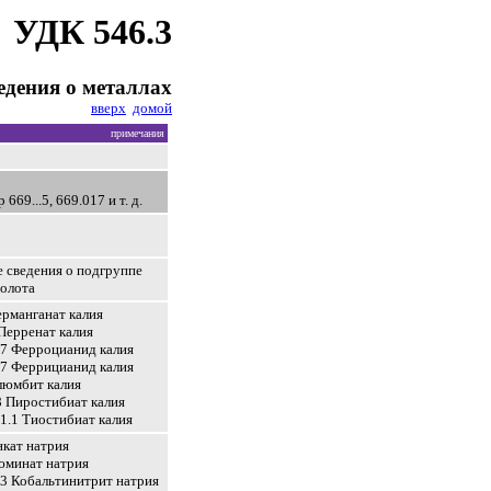
УДК 546.3
едения о металлах
вверх
домой
примечания
 669...5, 669.017 и т. д.
сведения о подгруппе
золота
ерманганат калия
 Перренат калия
67 Ферроцианид калия
67 Феррицианид калия
люмбит калия
8 Пиростибиат калия
21.1 Тиостибиат калия
нкат натрия
юминат натрия
73 Кобальтинитрит натрия