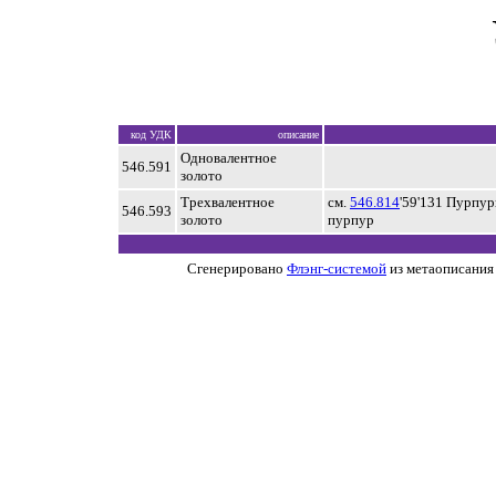
код УДК
описание
Одновалентное
546.591
золото
Трехвалентное
см.
546.814
'59'131 Пурпур
546.593
золото
пурпур
Сгенерировано
Флэнг-системой
из метаописания